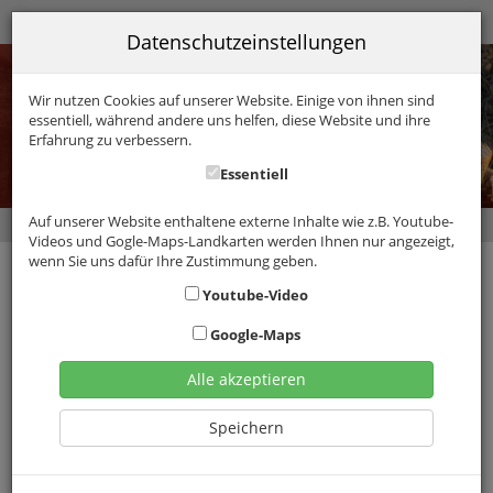
08324-7399
Datenschutzeinstellungen
Wir nutzen Cookies auf unserer Website. Einige von ihnen sind
essentiell, während andere uns helfen, diese Website und ihre
Erfahrung zu verbessern.
Essentiell
Auf unserer Website enthaltene externe Inhalte wie z.B. Youtube-
Natur erleben mit Kopf, Hand und Herz
Videos und Gogle-Maps-Landkarten werden Ihnen nur angezeigt,
wenn Sie uns dafür Ihre Zustimmung geben.
Feuer-Bohren
Youtube-Video
Google-Maps
Feuerbohren mit Bogen und Spindel
Herstellen einer Heilsalbe
Alle akzeptieren
Lagerfeuer
Speichern
Ab 15 Jahre