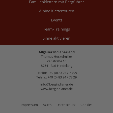
Familienklettern mit Bergführer
Alpine Klettertouren
Events
Team-Trainings
Sinne aktivieren
Allgäuer Indianerland
Thomas Heckelmiller
Paßstraße 16
87541 Bad Hindelang
Telefon
+49 (0) 83 24 / 73 99
Telefax +49 (0) 83 24 / 73 29
info@bergindianer.de
www.bergindianer.de
Impressum
AGB's
Datenschutz
Cookies