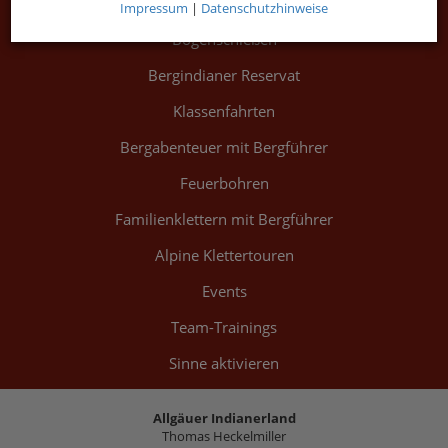
Friedenspfeife
Impressum
|
Datenschutzhinweise
Bogenschießen
Bergindianer Reservat
Klassenfahrten
Bergabenteuer mit Bergführer
Feuerbohren
Familienklettern mit Bergführer
Alpine Klettertouren
Events
Team-Trainings
Sinne aktivieren
Allgäuer Indianerland
Thomas Heckelmiller