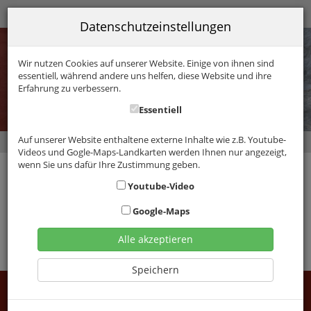
08324-7399
Datenschutzeinstellungen
Wir nutzen Cookies auf unserer Website. Einige von ihnen sind
essentiell, während andere uns helfen, diese Website und ihre
Erfahrung zu verbessern.
Essentiell
Auf unserer Website enthaltene externe Inhalte wie z.B. Youtube-
Natur erleben mit Kopf, Hand und Herz
Videos und Gogle-Maps-Landkarten werden Ihnen nur angezeigt,
wenn Sie uns dafür Ihre Zustimmung geben.
Allgemeine Geschäftsbedingungen
Youtube-Video
Google-Maps
Die aktuellen AGBs können Sie hier als PDF-Dokument
herunterladen.
Alle akzeptieren
Allgemeine Geschäftsbedingungen (PDF, 15 KB)
Speichern
Allgäuer Indianerland